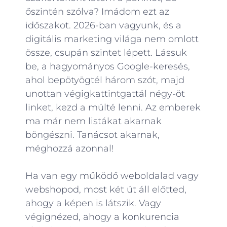
őszintén szólva? Imádom ezt az
időszakot. 2026-ban vagyunk, és a
digitális marketing világa nem omlott
össze, csupán szintet lépett. Lássuk
be, a hagyományos Google-keresés,
ahol bepötyögtél három szót, majd
unottan végigkattintgattál négy-öt
linket, kezd a múlté lenni. Az emberek
ma már nem listákat akarnak
böngészni. Tanácsot akarnak,
méghozzá azonnal!
Ha van egy működő weboldalad vagy
webshopod, most két út áll előtted,
ahogy a képen is látszik. Vagy
végignézed, ahogy a konkurencia