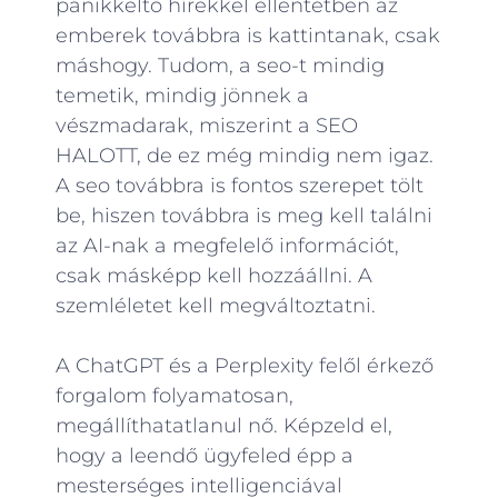
pánikkeltő hírekkel ellentétben az
emberek továbbra is kattintanak, csak
máshogy. Tudom, a seo-t mindig
temetik, mindig jönnek a
vészmadarak, miszerint a SEO
HALOTT, de ez még mindig nem igaz.
A seo továbbra is fontos szerepet tölt
be, hiszen továbbra is meg kell találni
az AI-nak a megfelelő információt,
csak másképp kell hozzáállni. A
szemléletet kell megváltoztatni.
A ChatGPT és a Perplexity felől érkező
forgalom folyamatosan,
megállíthatatlanul nő. Képzeld el,
hogy a leendő ügyfeled épp a
mesterséges intelligenciával