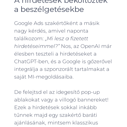
A hirdetések beköltöztek
a beszélgetésekbe
Google Ads szakértőként a másik
nagy kérdés, amivel naponta
találkozom:
„Mi lesz a fizetett
hirdetéseimmel?”
Nos, az OpenAI már
élesben teszteli a hirdetéseket a
ChatGPT-ben, és a Google is gőzerővel
integrálja a szponzorált tartalmakat a
saját MI-megoldásaiba.
De felejtsd el az idegesítő pop-up
ablakokat vagy a villogó bannereket!
Ezek a hirdetések sokkal inkább
tűnnek majd egy szakértő baráti
ajánlásának, mintsem klasszikus