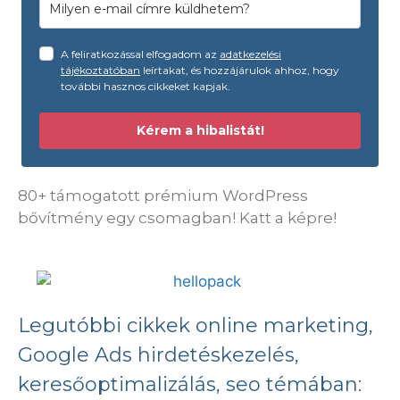
A feliratkozással elfogadom az
adatkezelési
tájékoztatóban
leírtakat, és hozzájárulok ahhoz, hogy
további hasznos cikkeket kapjak.
Kérem a hibalistát!
80+ támogatott prémium WordPress
bővítmény egy csomagban! Katt a képre!
Legutóbbi cikkek online marketing,
Google Ads hirdetéskezelés,
keresőoptimalizálás, seo témában: