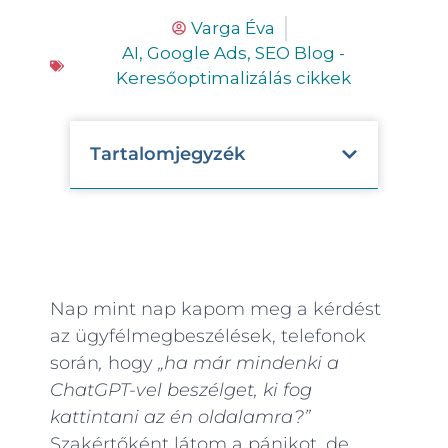
Varga Éva
AI
,
Google Ads
,
SEO Blog -
Keresőoptimalizálás cikkek
Tartalomjegyzék
Nap mint nap kapom meg a kérdést
az ügyfélmegbeszélések, telefonok
során
,
hogy
„ha már mindenki a
ChatGPT-vel beszélget, ki fog
kattintani az én oldalamra?”
Szakértőként látom a pánikot, de