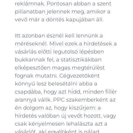
reklámnak. Pontosan abban a szent
pillanatban jelennek meg, amikor a
vevő már a döntés kapujában áll.
Itt azonban észnél kell lennünk a
méréseknél. Mivel ezek a hirdetések a
vásárlás előtti legutolsó lépésben
bukkannak fel, a statisztikákban
elképesztően magas megtérülést
fognak mutatni
. Cégvezetőként
könnyű lesz belesétálni abba a
csapdába, hogy azt hidd, minden fillér
arannyá válik
. PPC szakemberként az
én dolgom az, hogy kiszűrjem: a
hirdetés valóban új vevőt hozott, vagy
csak kényelmesen lehalászta azt a
vásárlót, aki egyébként is nálad