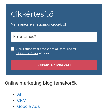
Cikkértesítő
Ne maradj le a legújabb cikkekről!
A feliratkozással elfogadom az
adatkezelési
tájékoztatóban
leírtakat.
Kérem a cikkeket!
Online marketing blog témakörök
AI
CRM
Google Ads