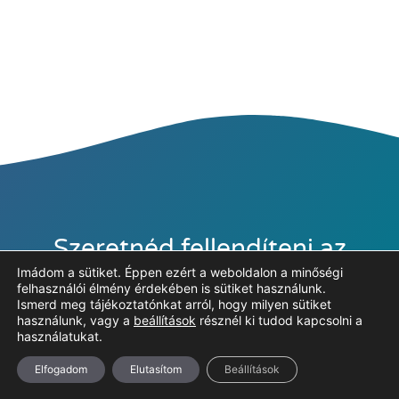
Szeretnéd fellendíteni az
online üzleted?
Imádom a sütiket. Éppen ezért a weboldalon a minőségi
felhasználói élmény érdekében is sütiket használunk.
Ismerd meg tájékoztatónkat arról, hogy milyen sütiket
Keress az elérhetőségek egyikén!
használunk, vagy a
beállítások
résznél ki tudod kapcsolni a
használatukat.
Elfogadom
Elutasítom
Beállítások
Kapcsolat