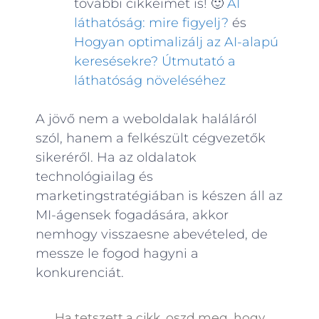
további cikkeimet is! 🙂
AI
láthatóság: mire figyelj?
és
Hogyan optimalizálj az AI-alapú
keresésekre? Útmutató a
láthatóság növeléséhez
A jövő nem a weboldalak haláláról
szól, hanem a felkészült cégvezetők
sikeréről. Ha az oldalatok
technológiailag és
marketingstratégiában is készen áll az
MI-ágensek fogadására, akkor
nemhogy visszaesne abevételed, de
messze le fogod hagyni a
konkurenciát.
Ha tetszett a cikk, oszd meg, hogy