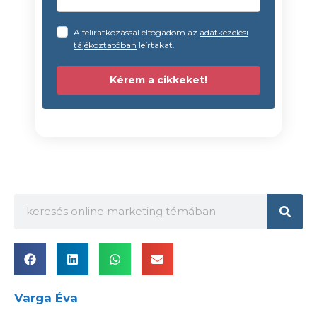
A feliratkozással elfogadom az
adatkezelési
tájékoztatóban
leírtakat.
Kérem a cikkeket!
Varga Éva