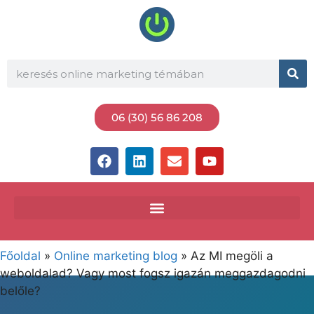
06 (30) 56 86 208
Főoldal
»
Online marketing blog
»
Az MI megöli a
weboldalad? Vagy most fogsz igazán meggazdagodni
belőle?