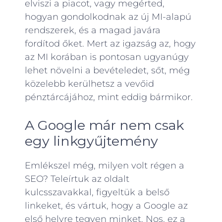
elviszi a piacot, vagy megérted,
hogyan gondolkodnak az új MI-alapú
rendszerek, és a magad javára
fordítod őket. Mert az igazság az, hogy
az MI korában is pontosan ugyanúgy
lehet növelni a bevételedet, sőt, még
közelebb kerülhetsz a vevőid
pénztárcájához, mint eddig bármikor.
A Google már nem csak
egy linkgyűjtemény
Emlékszel még, milyen volt régen a
SEO? Teleírtuk az oldalt
kulcsszavakkal, figyeltük a belső
linkeket, és vártuk, hogy a Google az
első helyre tegyen minket. Nos, ez a