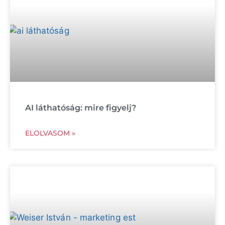
AI láthatóság: mire figyelj?
ELOLVASOM »