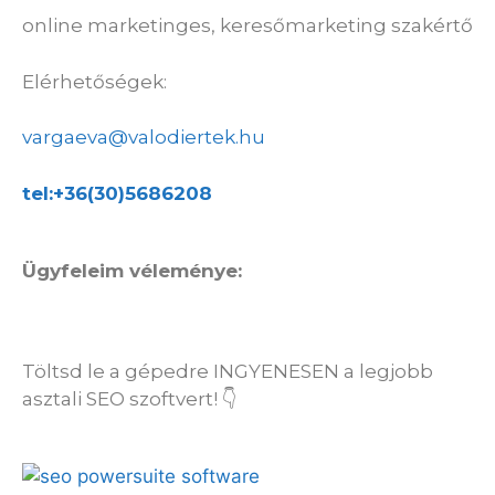
online marketinges, keresőmarketing szakértő
Elérhetőségek:
vargaeva@valodiertek.hu
tel:+36(30)5686208
Ügyfeleim véleménye:
Töltsd le a gépedre INGYENESEN a legjobb
asztali SEO szoftvert! 👇