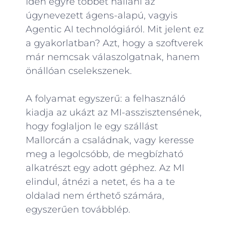
Idén egyre többet hallani az
úgynevezett ágens-alapú, vagyis
Agentic AI technológiáról. Mit jelent ez
a gyakorlatban? Azt, hogy a szoftverek
már nemcsak válaszolgatnak, hanem
önállóan cselekszenek.
A folyamat egyszerű: a felhasználó
kiadja az ukázt az MI-asszisztensének,
hogy foglaljon le egy szállást
Mallorcán a családnak, vagy keresse
meg a legolcsóbb, de megbízható
alkatrészt egy adott géphez. Az MI
elindul, átnézi a netet, és ha a te
oldalad nem érthető számára,
egyszerűen továbblép.