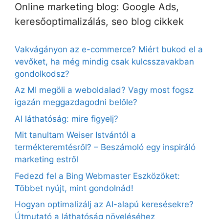
Online marketing blog: Google Ads,
keresőoptimalizálás, seo blog cikkek
Vakvágányon az e-commerce? Miért bukod el a
vevőket, ha még mindig csak kulcsszavakban
gondolkodsz?
Az MI megöli a weboldalad? Vagy most fogsz
igazán meggazdagodni belőle?
AI láthatóság: mire figyelj?
Mit tanultam Weiser Istvántól a
termékteremtésről? – Beszámoló egy inspiráló
marketing estről
Fedezd fel a Bing Webmaster Eszközöket:
Többet nyújt, mint gondolnád!
Hogyan optimalizálj az AI-alapú keresésekre?
Útmutató a láthatóság növeléséhez