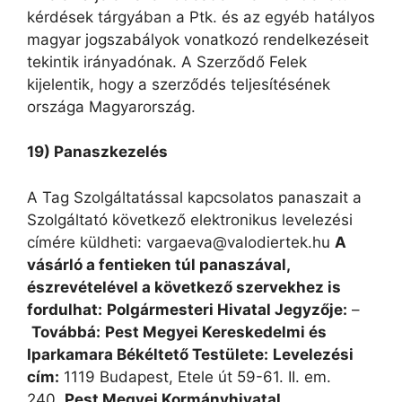
kérdések tárgyában a Ptk. és az egyéb hatályos
magyar jogszabályok vonatkozó rendelkezéseit
tekintik irányadónak. A Szerződő Felek
kijelentik, hogy a szerződés teljesítésének
országa Magyarország.
19) Panaszkezelés
A Tag Szolgáltatással kapcsolatos panaszait a
Szolgáltató következő elektronikus levelezési
címére küldheti: vargaeva@valodiertek.hu
A
vásárló a fentieken túl panaszával,
észrevételével a következő szervekhez is
fordulhat:
Polgármesteri Hivatal Jegyzője:
–
Továbbá:
Pest Megyei Kereskedelmi és
Iparkamara Békéltető Testülete:
Levelezési
cím:
1119 Budapest, Etele út 59-61. II. em.
240.
Pest Megyei Kormányhivatal