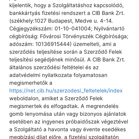
kijelentik, hogy a Szolgáltatáshoz kapcsolódó,
bankkártyás fizetési rendszert a CIB Bank Zrt.
(székhely:1027 Budapest, Medve u. 4-14.
Cégjegyzékszám: 01-10-041004; Nyilvántartó
cégbíróság: Fővárosi Törvényszék Cégbírósága;
adószám: 10136915444) üzemelteti, ami a
szerződés teljesítése során a Szerződő Felek
teljesítési segédjének minősül. A CIB Bank Zrt.
általános szerződési feltételei és az
adatvédelmi nyilatkozata folyamatosan
megismerhetők a
https://net.cib.hu/szerzodesi_feltetelek/index
weboldalon, amiket a Szerződő Felek
megismertek és elfogadtak. A megrendelés
gomb lenyomása után vagy bizonyos ajánlatok
esetében az ingyenes próbaidőszak végeztével
a Szolgáltató a havonta vagy évente esedékes
megbízási díjat előre, a fizetési szolgáltatón