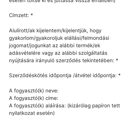
esetén töltse ki és juttassa vissza emailben)
Címzett: *
Alulírott/ak kijelentem/kijelentjük, hogy
gyakorlom/gyakoroljuk elállási/felmondási
jogomat/jogunkat az alábbi termék/ek
adásvételére vagy az alábbi szolgáltatás
nyújtására irányuló szerződés tekintetében: *
Szerződéskötés időpontja /átvétel időpontja: *
A fogyasztó(k) neve:
A fogyasztó(k) címe:
A fogyasztó(k) aláírása: (kizárólag papíron tett
nyilatkozat esetén)