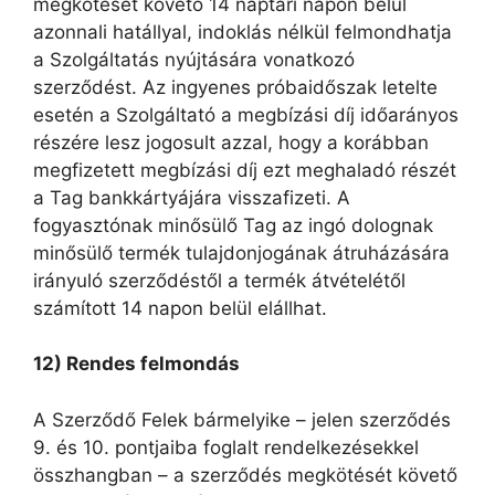
megkötését követő 14 naptári napon belül
azonnali hatállyal, indoklás nélkül felmondhatja
a Szolgáltatás nyújtására vonatkozó
szerződést. Az ingyenes próbaidőszak letelte
esetén a Szolgáltató a megbízási díj időarányos
részére lesz jogosult azzal, hogy a korábban
megfizetett megbízási díj ezt meghaladó részét
a Tag bankkártyájára visszafizeti. A
fogyasztónak minősülő Tag az ingó dolognak
minősülő termék tulajdonjogának átruházására
irányuló szerződéstől a termék átvételétől
számított 14 napon belül elállhat.
12) Rendes felmondás
A Szerződő Felek bármelyike – jelen szerződés
9. és 10. pontjaiba foglalt rendelkezésekkel
összhangban – a szerződés megkötését követő