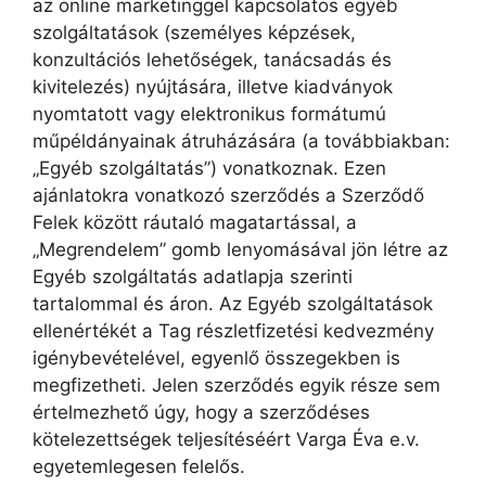
az online marketinggel kapcsolatos egyéb
szolgáltatások (személyes képzések,
konzultációs lehetőségek, tanácsadás és
kivitelezés) nyújtására, illetve kiadványok
nyomtatott vagy elektronikus formátumú
műpéldányainak átruházására (a továbbiakban:
„Egyéb szolgáltatás”) vonatkoznak. Ezen
ajánlatokra vonatkozó szerződés a Szerződő
Felek között ráutaló magatartással, a
„Megrendelem” gomb lenyomásával jön létre az
Egyéb szolgáltatás adatlapja szerinti
tartalommal és áron. Az Egyéb szolgáltatások
ellenértékét a Tag részletfizetési kedvezmény
igénybevételével, egyenlő összegekben is
megfizetheti. Jelen szerződés egyik része sem
értelmezhető úgy, hogy a szerződéses
kötelezettségek teljesítéséért Varga Éva e.v.
egyetemlegesen felelős.