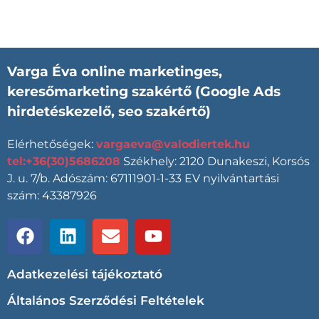
Varga Éva
online marketinges,
keresőmarketing szakértő (Google Ads
hirdetéskezelő, seo szakértő)
Elérhetőségek:
vargaeva@valodiertek.hu
tel:+36(30)5686208
Székhely: 2120 Dunakeszi, Korsós
J. u. 7/b. Adószám: 67111901-1-33 EV nyilvántartási
szám: 43387926
Adatkezelési tájékoztató
Általános Szerződési Feltételek