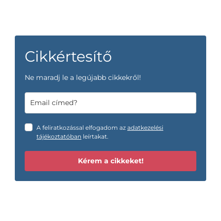
Cikkértesítő
Ne maradj le a legújabb cikkekről!
A feliratkozással elfogadom az
adatkezelési
tájékoztatóban
leírtakat.
Kérem a cikkeket!