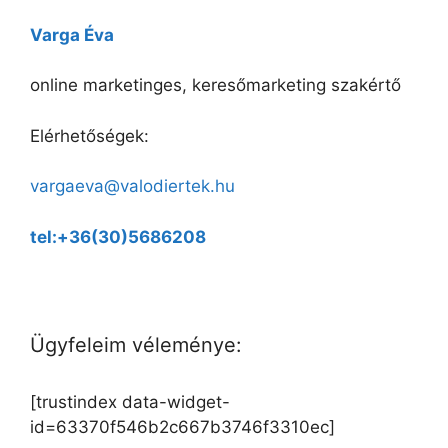
Varga Éva
online marketinges, keresőmarketing szakértő
Elérhetőségek:
vargaeva@valodiertek.hu
tel:+36(30)5686208
Ügyfeleim véleménye:
[trustindex data-widget-
id=63370f546b2c667b3746f3310ec]