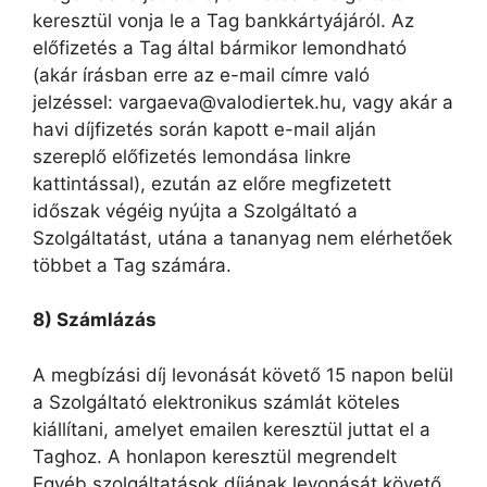
keresztül vonja le a Tag bankkártyájáról. Az
előfizetés a Tag által bármikor lemondható
(akár írásban erre az e-mail címre való
jelzéssel: vargaeva@valodiertek.hu, vagy akár a
havi díjfizetés során kapott e-mail alján
szereplő előfizetés lemondása linkre
kattintással), ezután az előre megfizetett
időszak végéig nyújta a Szolgáltató a
Szolgáltatást, utána a tananyag nem elérhetőek
többet a Tag számára.
8) Számlázás
A megbízási díj levonását követő 15 napon belül
a Szolgáltató elektronikus számlát köteles
kiállítani, amelyet emailen keresztül juttat el a
Taghoz. A honlapon keresztül megrendelt
Egyéb szolgáltatások díjának levonását követő