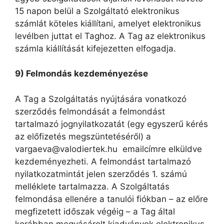
15 napon belül a Szolgáltató elektronikus
számlát köteles kiállítani, amelyet elektronikus
levélben juttat el Taghoz. A Tag az elektronikus
számla kiállítását kifejezetten elfogadja.
9) Felmondás kezdeményezése
A Tag a Szolgáltatás nyújtására vonatkozó
szerződés felmondását a felmondást
tartalmazó jognyilatkozatát (egy egyszerű kérés
az előfizetés megszüntetéséről) a
vargaeva@valodiertek.hu emailcímre elküldve
kezdeményezheti. A felmondást tartalmazó
nyilatkozatmintát jelen szerződés 1. számú
melléklete tartalmazza. A Szolgáltatás
felmondása ellenére a tanulói fiókban – az előre
megfizetett időszak végéig – a Tag által
korábban megvásárolt kiadványok elektronikus