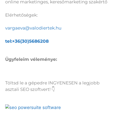
online marketinges, keresőmarketing szakértő
Elérhetőségek:
vargaeva@valodiertek.hu
tel:+36(30)5686208
Ügyfeleim véleménye:
Töltsd le a gépedre INGYENESEN a legjobb
asztali SEO szoftvert! 👇