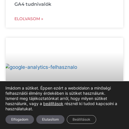
GA4 tudnivalók
ELOLVASOM »
Imádom a sütiket. Éppen ezért a weboldalon a minőségi
felhasználói élmény érdekében is sütiket használunk.
Ismerd meg tájékoztatónkat arról, hogy milyen sütiket
használunk, vagy a
beállítások
résznél ki tudod kapcsolni a
használatukat.
Google Analytics használata: GA4-hez
felhasználó hozzáadása
Elfogadom
Elutasítom
Beállítások