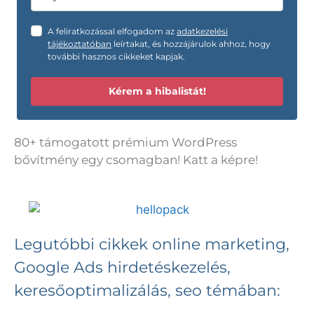
A feliratkozással elfogadom az
adatkezelési
tájékoztatóban
leírtakat, és hozzájárulok ahhoz, hogy
további hasznos cikkeket kapjak.
Kérem a hibalistát!
80+ támogatott prémium WordPress
bővítmény egy csomagban! Katt a képre!
Legutóbbi cikkek online marketing,
Google Ads hirdetéskezelés,
keresőoptimalizálás, seo témában: