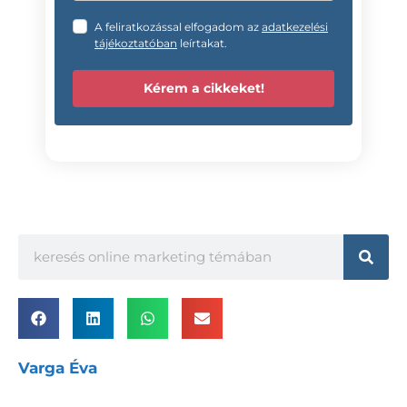
A feliratkozással elfogadom az
adatkezelési
tájékoztatóban
leírtakat.
Kérem a cikkeket!
Varga Éva