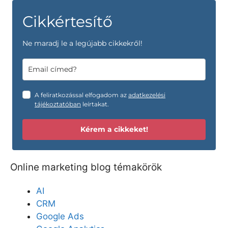
Cikkértesítő
Ne maradj le a legújabb cikkekről!
A feliratkozással elfogadom az
adatkezelési
tájékoztatóban
leírtakat.
Kérem a cikkeket!
Online marketing blog témakörök
AI
CRM
Google Ads