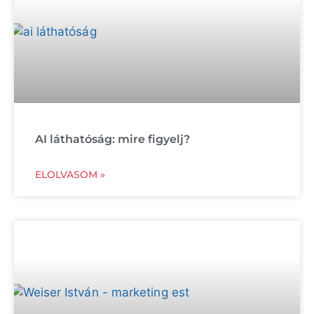
AI láthatóság: mire figyelj?
ELOLVASOM »