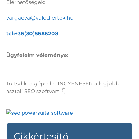
Elérhetőségek:
vargaeva@valodiertek.hu
tel:+36(30)5686208
Ügyfeleim véleménye:
Töltsd le a gépedre INGYENESEN a legjobb
asztali SEO szoftvert! 👇
Cikkértesítő