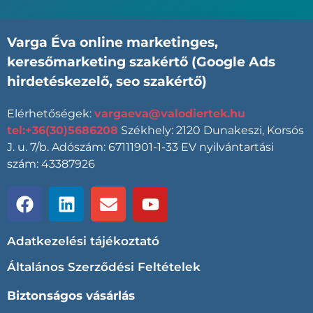
Varga Éva
online marketinges,
keresőmarketing szakértő (Google Ads
hirdetéskezelő, seo szakértő)
Elérhetőségek:
vargaeva@valodiertek.hu
tel:+36(30)5686208
Székhely: 2120 Dunakeszi, Korsós
J. u. 7/b. Adószám: 67111901-1-33 EV nyilvántartási
szám: 43387926
Adatkezelési tájékoztató
Általános Szerződési Feltételek
Biztonságos vásárlás