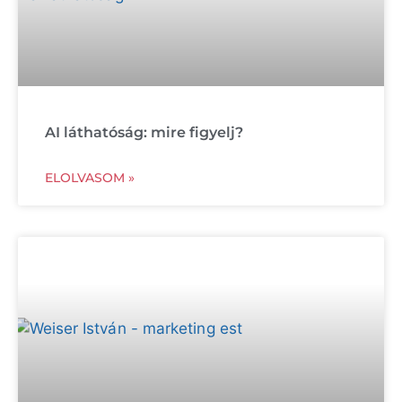
AI láthatóság: mire figyelj?
ELOLVASOM »