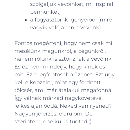
szolgáljuk vevőinket, mi inspirál
bennünket)
a fogyasztóink igényeiből (mire
vágyik valójában a vevőnk)
Fontos megérteni, hogy nem csak mi
mesélünk magunkról, a cégünkről,
hanem rólunk is sztoriznak a vevőink.
És ez nem mindegy, hogy kinek és
mit. Ez a legfontosabb üzenet! Ezt úgy
kell elképzelni, mint egy fordított
tölcsér, ami már átalakul megafonná.
Így válnak márkád nagykövetévé,
lelkes ajánlóddá. Neked van ilyened?
Nagyon jó érzés, elárulom. De
szerintem, enélkül is tudtad ;).