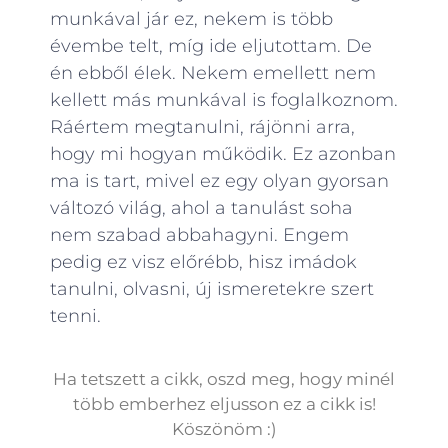
munkával jár ez, nekem is több
évembe telt, míg ide eljutottam. De
én ebből élek. Nekem emellett nem
kellett más munkával is foglalkoznom.
Ráértem megtanulni, rájönni arra,
hogy mi hogyan működik. Ez azonban
ma is tart, mivel ez egy olyan gyorsan
változó világ, ahol a tanulást soha
nem szabad abbahagyni. Engem
pedig ez visz előrébb, hisz imádok
tanulni, olvasni, új ismeretekre szert
tenni.
Ha tetszett a cikk, oszd meg, hogy minél
több emberhez eljusson ez a cikk is!
Köszönöm :)