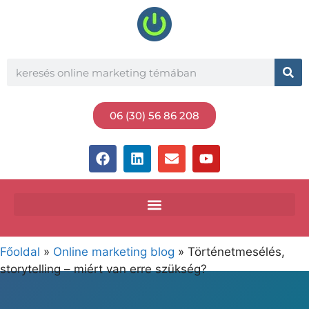
06 (30) 56 86 208
Főoldal
»
Online marketing blog
»
Történetmesélés,
storytelling – miért van erre szükség?