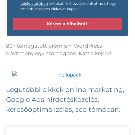
tájékoztatóban
leírtakat, és hozzájárulok ahhoz, hogy
további hasznos cikkeket kapjak.
Kérem a hibalistát!
80+ támogatott prémium WordPress
bővítmény egy csomagban! Katt a képre!
Legutóbbi cikkek online marketing,
Google Ads hirdetéskezelés,
keresőoptimalizálás, seo témában: