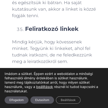
és egészítsük ki bátran. Ha saját
kutatásunk van, akkor a linket is közzé
fogják tenni.
Feliratkozó linkek
Mindig kérjük, hogy kövessenek
minket. Tegyünk ki linkeket, ahol fel
tudnak iratkozni, de ne feledkezzünk
meg a leiratkozókról sem.
Leiratkozó linkek
Imádom a sütiket. Éppen ezért a weboldalon a minőségi
felhasználói élmény érdekében is sütiket használunk.
Ismerd meg tájékoztatónkat arról, hogy milyen sütiket
használunk, vagy a
beállítások
résznél ki tudod kapcsolni a
A Google nem szereti, ha az
használatukat.
internetező bosszankodik. Inkább
Elfogadom
Elutasítom
Beállítások
adjuk meg nekik a leiratkozó linkeket,
és így elkerüljük az esetleges