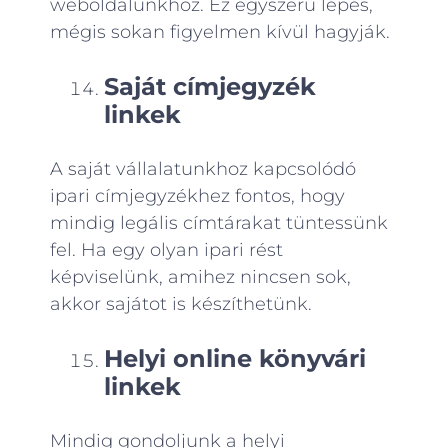
weboldalunkhoz. Ez egyszerű lépés,
mégis sokan figyelmen kívül hagyják.
Saját címjegyzék
linkek
A saját vállalatunkhoz kapcsolódó
ipari címjegyzékhez fontos, hogy
mindig legális címtárakat tüntessünk
fel. Ha egy olyan ipari rést
képviselünk, amihez nincsen sok,
akkor sajátot is készíthetünk.
Helyi online könyvári
linkek
Mindig gondoljunk a helyi