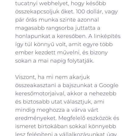
tucatnyi webhelyet, hogy később
összekapcsoljuk őket. 100 dollár, vagy
pár órás munka szinte azonnal
magasabb rangsorba juttatta a
honlapunkat a keresőben. A linképítés
így túl könnyű volt, amit egyre több
ember kezdett művelni, és bizony
sokan a mai napig folytatják.
Viszont, ha mi nem akarjuk
összeakasztani a bajszunkat a Google
keresőmotorjaival, akkor a nehezebb
és biztosabb utat választjuk, ami
mindig meghozza a várva várt
eredményeket. Megfelelő eszközök és
ismeret birtokában sokkal könnyebb
lesz felépíteni a vállalkozásunkat úgy,