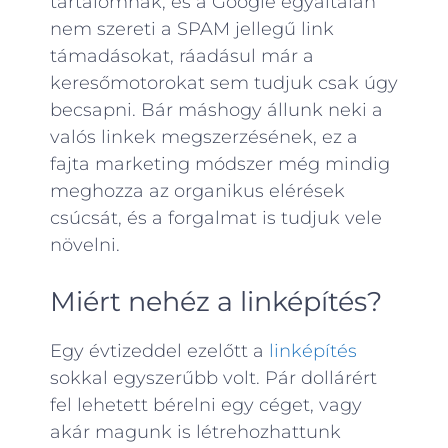
tartalomnak, és a Google egyáltalán
nem szereti a SPAM jellegű link
támadásokat, ráadásul már a
keresőmotorokat sem tudjuk csak úgy
becsapni. Bár máshogy állunk neki a
valós linkek megszerzésének, ez a
fajta marketing módszer még mindig
meghozza az organikus elérések
csúcsát, és a forgalmat is tudjuk vele
növelni.
Miért nehéz a linképítés?
Egy évtizeddel ezelőtt a
linképítés
sokkal egyszerűbb volt. Pár dollárért
fel lehetett bérelni egy céget, vagy
akár magunk is létrehozhattunk