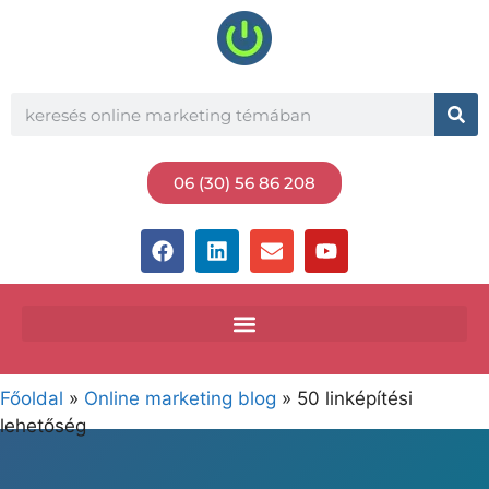
06 (30) 56 86 208
Főoldal
»
Online marketing blog
»
50 linképítési
lehetőség