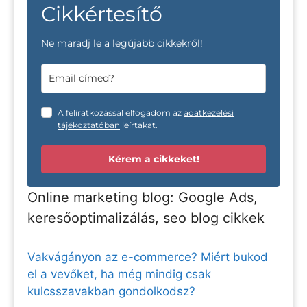
Cikkértesítő
Ne maradj le a legújabb cikkekről!
A feliratkozással elfogadom az
adatkezelési
tájékoztatóban
leírtakat.
Kérem a cikkeket!
Online marketing blog: Google Ads,
keresőoptimalizálás, seo blog cikkek
Vakvágányon az e-commerce? Miért bukod
el a vevőket, ha még mindig csak
kulcsszavakban gondolkodsz?