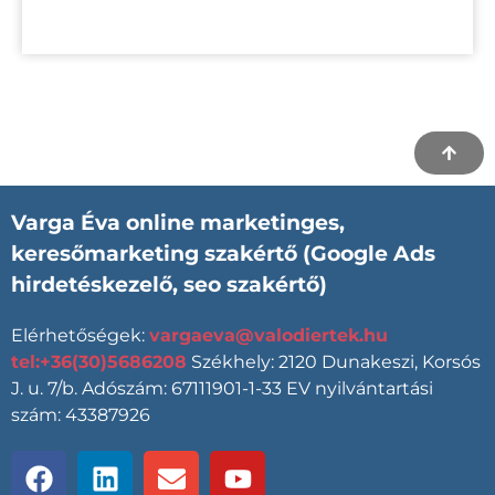
Varga Éva
online marketinges,
keresőmarketing szakértő (Google Ads
hirdetéskezelő, seo szakértő)
Elérhetőségek:
vargaeva@valodiertek.hu
tel:+36(30)5686208
Székhely: 2120 Dunakeszi, Korsós
J. u. 7/b. Adószám: 67111901-1-33 EV nyilvántartási
szám: 43387926