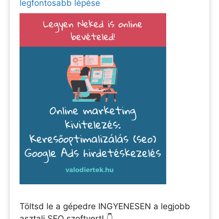
legfontosabb lépése
Töltsd le a gépedre INGYENESEN a legjobb
asztali SEO szoftvert! 👇