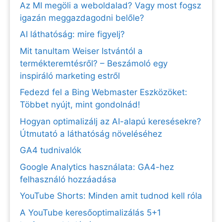
Az MI megöli a weboldalad? Vagy most fogsz
igazán meggazdagodni belőle?
AI láthatóság: mire figyelj?
Mit tanultam Weiser Istvántól a
termékteremtésről? – Beszámoló egy
inspiráló marketing estről
Fedezd fel a Bing Webmaster Eszközöket:
Többet nyújt, mint gondolnád!
Hogyan optimalizálj az AI-alapú keresésekre?
Útmutató a láthatóság növeléséhez
GA4 tudnivalók
Google Analytics használata: GA4-hez
felhasználó hozzáadása
YouTube Shorts: Minden amit tudnod kell róla
A YouTube keresőoptimalizálás 5+1