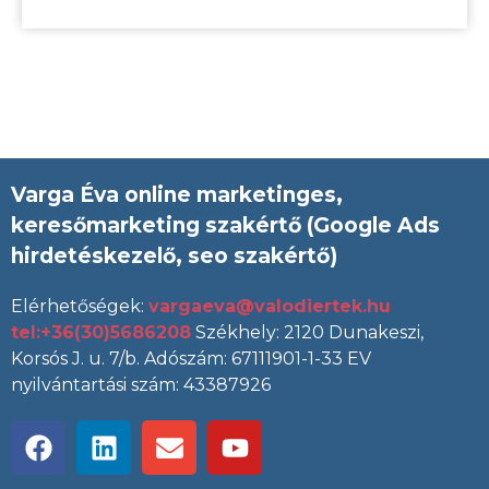
Varga Éva
online marketinges,
keresőmarketing szakértő (Google Ads
hirdetéskezelő, seo szakértő)
Elérhetőségek:
vargaeva@valodiertek.hu
tel:+36(30)5686208
Székhely: 2120 Dunakeszi,
Korsós J. u. 7/b. Adószám: 67111901-1-33 EV
nyilvántartási szám: 43387926