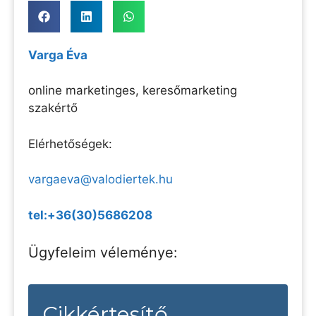
Varga Éva
online marketinges, keresőmarketing
szakértő
Elérhetőségek:
vargaeva@valodiertek.hu
tel:+36(30)5686208
Ügyfeleim véleménye:
Cikkértesítő