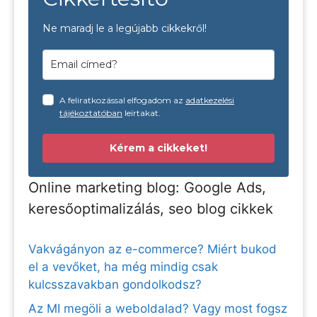
Ne maradj le a legújabb cikkekről!
A feliratkozással elfogadom az
adatkezelési
tájékoztatóban
leírtakat.
Kérem a cikkeket!
Online marketing blog: Google Ads,
keresőoptimalizálás, seo blog cikkek
Vakvágányon az e-commerce? Miért bukod
el a vevőket, ha még mindig csak
kulcsszavakban gondolkodsz?
Az MI megöli a weboldalad? Vagy most fogsz