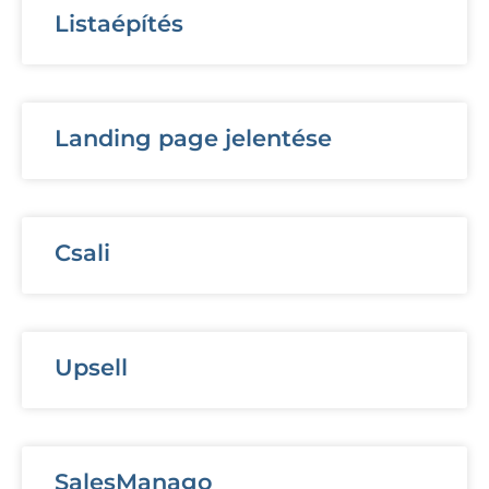
Listaépítés
Landing page jelentése
Csali
Upsell
SalesManago