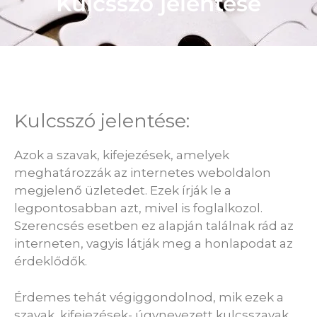
Kulcsszó jelentése
Kulcsszó jelentése:
Azok a szavak, kifejezések, amelyek
meghatározzák az internetes weboldalon
megjelenő üzletedet. Ezek írják le a
legpontosabban azt, mivel is foglalkozol.
Szerencsés esetben ez alapján találnak rád az
interneten, vagyis látják meg a honlapodat az
érdeklődők.
Érdemes tehát végiggondolnod, mik ezek a
szavak, kifejezések- úgynevezett kulcsszavak,