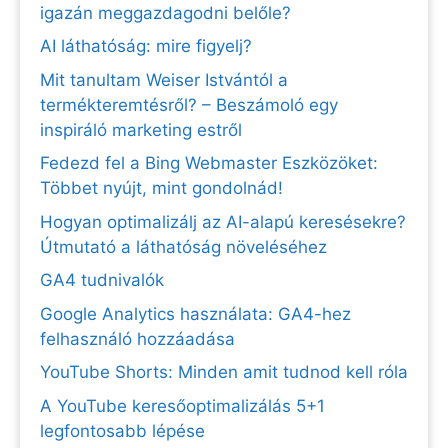
igazán meggazdagodni belőle?
AI láthatóság: mire figyelj?
Mit tanultam Weiser Istvántól a
termékteremtésről? – Beszámoló egy
inspiráló marketing estről
Fedezd fel a Bing Webmaster Eszközöket:
Többet nyújt, mint gondolnád!
Hogyan optimalizálj az AI-alapú keresésekre?
Útmutató a láthatóság növeléséhez
GA4 tudnivalók
Google Analytics használata: GA4-hez
felhasználó hozzáadása
YouTube Shorts: Minden amit tudnod kell róla
A YouTube keresőoptimalizálás 5+1
legfontosabb lépése