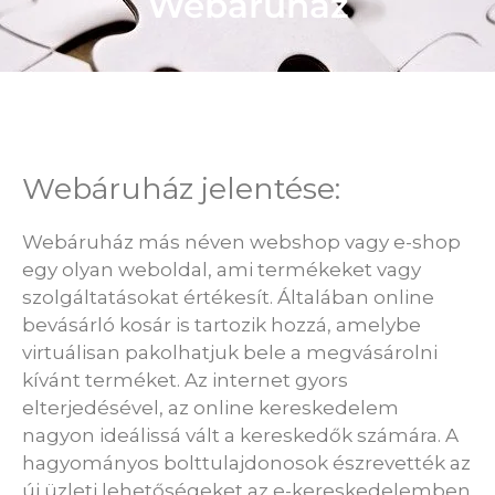
Webáruház
Webáruház jelentése:
Webáruház más néven webshop vagy e-shop
egy olyan weboldal, ami termékeket vagy
szolgáltatásokat értékesít. Általában online
bevásárló kosár is tartozik hozzá, amelybe
virtuálisan pakolhatjuk bele a megvásárolni
kívánt terméket. Az internet gyors
elterjedésével, az online kereskedelem
nagyon ideálissá vált a kereskedők számára. A
hagyományos bolttulajdonosok észrevették az
új üzleti lehetőségeket az e-kereskedelemben