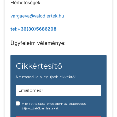
Elérhetőségek:
vargaeva@valodiertek.hu
tel:+36(30)5686208
Ügyfeleim véleménye:
Cikkértesítő
Ne maradj le a legújabb cikkekről!
A feliratkozással elfogadom az
adatkezelési
tájékoztatóban
leírtakat.