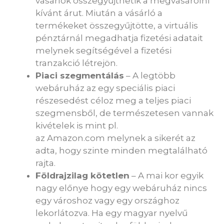
vásárlók összegyűjthetik a megvásárolni
kívánt árut. Miután a vásárló a
termékeket összegyűjtötte, a virtuális
pénztárnál megadhatja fizetési adatait
melynek segítségével a fizetési
tranzakció létrejön.
Piaci szegmentálás
– A legtöbb
webáruház az egy speciális piaci
részesedést céloz meg a teljes piaci
szegmensből, de természetesen vannak
kivételek is mint pl.
az Amazon.com melynek a sikerét az
adta, hogy szinte minden megtalálható
rajta.
Földrajzilag kötetlen
– A mai kor egyik
nagy előnye hogy egy webáruház nincs
egy városhoz vagy egy országhoz
lekorlátozva. Ha egy magyar nyelvű