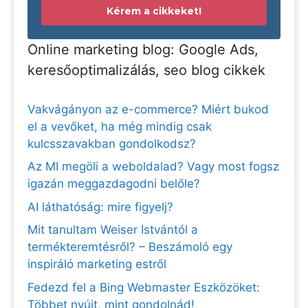
Kérem a cikkeket!
Online marketing blog: Google Ads,
keresőoptimalizálás, seo blog cikkek
Vakvágányon az e-commerce? Miért bukod
el a vevőket, ha még mindig csak
kulcsszavakban gondolkodsz?
Az MI megöli a weboldalad? Vagy most fogsz
igazán meggazdagodni belőle?
AI láthatóság: mire figyelj?
Mit tanultam Weiser Istvántól a
termékteremtésről? – Beszámoló egy
inspiráló marketing estről
Fedezd fel a Bing Webmaster Eszközöket:
Többet nyújt, mint gondolnád!