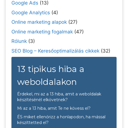
Google Ads
(13)
Google Analytics
(4)
Online marketing alapok
(27)
Online marketing fogalmak
(47)
Rólunk
(3)
SEO Blog – Keresőoptimalizálás cikkek
(32)
13 tipikus hiba a
weboldalakon
Érdekel, mi az a 13 hiba, amit a weboldalak
készítésénél elkövetnek?
Mi az a 13 hiba, amit Te ne kövess el?
ÉS miket ellenőrizz a honlapodon, ha mással
készíttetted el?