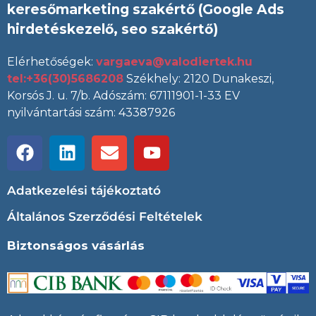
keresőmarketing szakértő (Google Ads
hirdetéskezelő, seo szakértő)
Elérhetőségek:
vargaeva@valodiertek.hu
tel:+36(30)5686208
Székhely: 2120 Dunakeszi,
Korsós J. u. 7/b. Adószám: 67111901-1-33 EV
nyilvántartási szám: 43387926
Adatkezelési tájékoztató
Általános Szerződési Feltételek
Biztonságos vásárlás