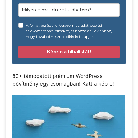
A feliratkozással elfogadom az
adatkezelési
tájékoztatóban
leírtakat, és hozzájárulok ahhoz,
hogy további hasznos cikkeket kapjak.
Kérem a hibalistát!
80+ támogatott prémium WordPress
bővítmény egy csomagban! Katt a képre!