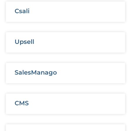
Csali
Upsell
SalesManago
CMS