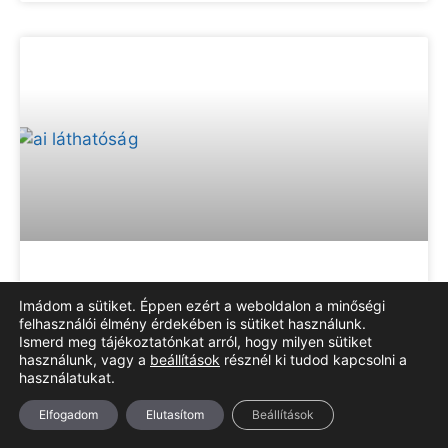
AI láthatóság: mire figyelj?
Imádom a sütiket. Éppen ezért a weboldalon a minőségi
felhasználói élmény érdekében is sütiket használunk.
Ismerd meg tájékoztatónkat arról, hogy milyen sütiket
ELOLVASOM »
használunk, vagy a
beállítások
résznél ki tudod kapcsolni a
használatukat.
Elfogadom
Elutasítom
Beállítások