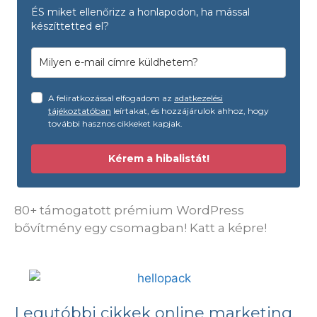
ÉS miket ellenőrizz a honlapodon, ha mással
készíttetted el?
A feliratkozással elfogadom az
adatkezelési
tájékoztatóban
leírtakat, és hozzájárulok ahhoz, hogy
további hasznos cikkeket kapjak.
Kérem a hibalistát!
80+ támogatott prémium WordPress
bővítmény egy csomagban! Katt a képre!
Legutóbbi cikkek online marketing,