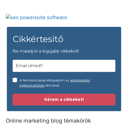
Cikkértesítő
Ne maradj le a legújabb cikkekről!
A feliratkozással elfogadom az
adatkezelési
tájékoztatóban
leírtakat.
Kérem a cikkeket!
Online marketing blog témakörök