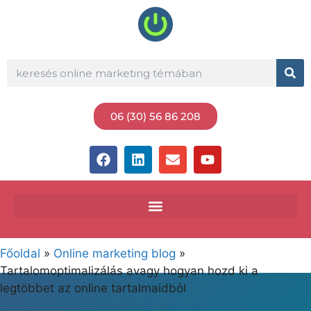
06 (30) 56 86 208
Főoldal
»
Online marketing blog
»
Tartalomoptimalizálás avagy hogyan hozd ki a
legtöbbet az online tartalmaidból