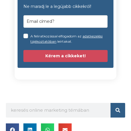
Ne maradj le a legújabb cikkekről!
A feliratkozással elfogadom az
adatkezelési
tájékoztatóban
leírtakat.
Kérem a cikkeket!