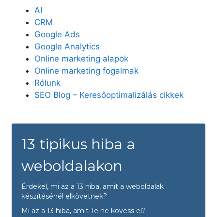
AI
CRM
Google Ads
Google Analytics
Online marketing alapok
Online marketing fogalmak
Rólunk
SEO Blog – Keresőoptimalizálás cikkek
13 tipikus hiba a
weboldalakon
Érdekel, mi az a 13 hiba, amit a weboldalak
készítésénél elkövetnek?
Mi az a 13 hiba, amit Te ne kövess el?