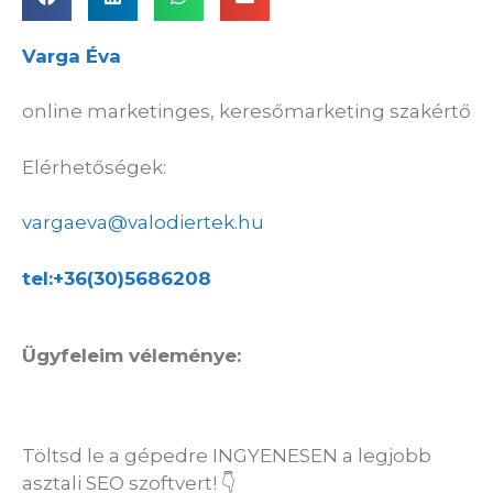
Varga Éva
online marketinges, keresőmarketing szakértő
Elérhetőségek:
vargaeva@valodiertek.hu
tel:+36(30)5686208
Ügyfeleim véleménye:
Töltsd le a gépedre INGYENESEN a legjobb
asztali SEO szoftvert! 👇